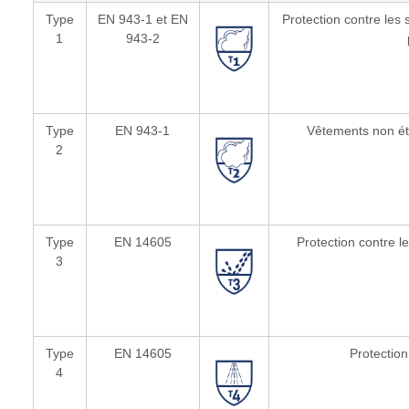
Type
EN 943-1 et EN
Protection contre les
1
943-2
Type
EN 943-1
Vêtements non éta
2
Type
EN 14605
Protection contre l
3
Type
EN 14605
Protection
4