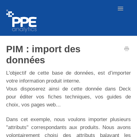
Toggle
Navigatio
Nos offres
PIM : import des
données
Démarrer
L'objectif de cette base de données, est d’importer
Produits
votre information produit interne.
Vous disposerez ainsi de cette donnée dans Deck
Catalogues
pour éditer vos fiches techniques, vos guides de
choix, vos pages web…
Centre de téléchargement
Dans cet exemple, nous voulons importer plusieurs
Imports
"attributs" correspondants aux produits. Nous avons
volontairement choisi des attributs balayant les